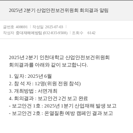
2025년 2분기 산업안전보건위원회 회의결과 알림
글번호
408691
작성일
2025-07-03
작성자
중대재해예방팀 (032-835-9508)
조회수
6142
2025
년
2
분기 인천대학교 산업안전보건위원회
회의결과를 아래와 같이 보고합니다
.
1.
일 자
: 2025
년
6
월
2.
참 석 자
: 12
명
(
위원 전원 참석
)
3.
개최방법
:
서면개최
4.
회의결과
:
보고안건
2
건 보고 완료
-
보고안건
1
호
: 2025
년
1
분기 산업재해 발생 보고
-
보고안건
2
호
:
온열질환 예방 캠페인 결과 보고