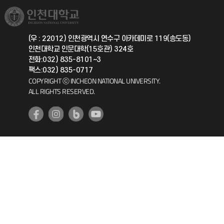
취업정보(학생)
총동문회
국제지원과
(우 : 22012) 인천광역시 연수구 아카데미로 119(송도동)
인천대학교 인문대학(15호관) 324호
공자아카데미
전화:032) 835-8101~3
팩스:032) 835-0717
기초교육원
COPYRIGHT ⓒ INCHEON NATIONAL UNIVERSITY.
ALL RIGHTS RESERVED.
공학교육혁신센터
대학생활상담센터
사회봉사센터
생활원
원격지원