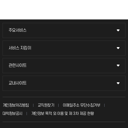
주요서비스
주요서비스
교무회의방송
서비스 지킴이
서비스 지킴이
교수채용
묻고 답하기
관련사이트
관련사이트
시설예약
불친절신고
국방헬프콜
교내사이트
교내사이트
인터넷증명
자주 묻는 질문(FAQ)
발전기금
교수회
입학안내
개인정보처리방침
교직원찾기
이메일주소 무단수집거부
칭찬마당
산학협력단
교육혁신본부
대학정보공시
개인정보 목적 외 이용 및 제 3차 제공 현황
직원채용
학생서비스 지킴이
소비자생활협동조합
국제교류과