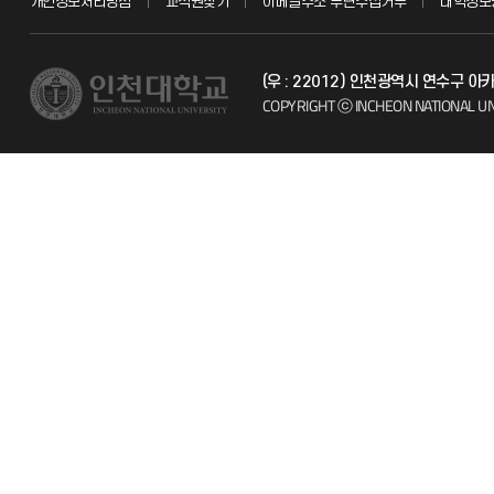
개인정보처리방침
교직원찾기
이메일주소 무단수집거부
대학정보
교수채용
불친절신고
(우 : 22012) 인천광역시 연수구 
시설예약
자주 묻는 질문
COPYRIGHT ⓒ INCHEON NATIONAL UN
인터넷증명
칭찬마당
입학안내
학생서비스 
직원채용
취업정보(학생)