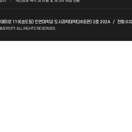
공시
개인정보 목적 외 이용 및 제 3차 제공 현황
발전기금
아카데미로 119(송도동) 인천대학교 도시과학대학(28호관) 2층 202A
/
전화:032
(FAQ)
산학협력단
IVERSITY.
ALL RIGHTS RESERVED.
소비자생활협동조합
지킴이
총동문회