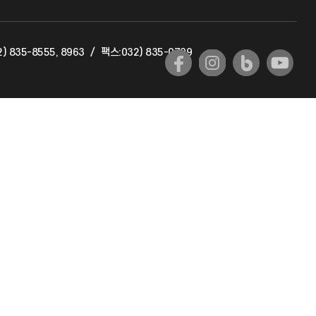
교육혁신본부
) 835-8555, 8963
/
팩스:032) 835-0799
국제교류과
국제지원과
공자아카데미
기초교육원
공학교육혁신센터
대학생활상담센터
사회봉사센터
생활원