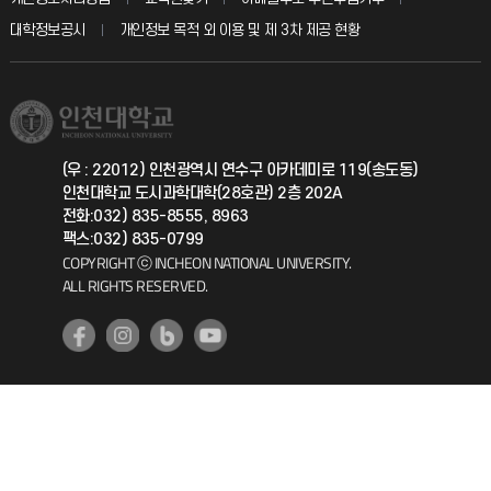
칭찬마당
산학협력단
교육혁신본부
대학정보공시
개인정보 목적 외 이용 및 제 3차 제공 현황
직원채용
학생서비스 지킴이
소비자생활협동조합
국제교류과
취업정보(학생)
총동문회
국제지원과
(우 : 22012) 인천광역시 연수구 아카데미로 119(송도동)
인천대학교 도시과학대학(28호관) 2층 202A
공자아카데미
전화:032) 835-8555, 8963
팩스:032) 835-0799
기초교육원
COPYRIGHT ⓒ INCHEON NATIONAL UNIVERSITY.
ALL RIGHTS RESERVED.
공학교육혁신센터
대학생활상담센터
사회봉사센터
생활원