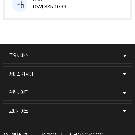
032) 835-0799
주요서비스
주요서비스
교무회의방송
서비스 지킴이
서비스 지킴이
교수채용
묻고 답하기
관련사이트
관련사이트
시설예약
불친절신고
국방헬프콜
교내사이트
교내사이트
인터넷증명
자주 묻는 질문(FAQ)
발전기금
교수회
입학안내
개인정보처리방침
교직원찾기
이메일주소 무단수집거부