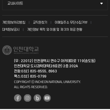
국방헬프콜
교내사이트
교내사이트
인터넷증명
자주 묻는 질문(FAQ)
발전기금
교수회
입학안내
개인정보처리방침
교직원찾기
이메일주소 무단수집거부
칭찬마당
산학협력단
교육혁신본부
대학정보공시
개인정보 목적 외 이용 및 제 3차 제공 현황
직원채용
학생서비스 지킴이
소비자생활협동조합
국제교류과
취업정보(학생)
총동문회
국제지원과
(우 : 22012) 인천광역시 연수구 아카데미로 119(송도동)
인천대학교 도시과학대학(28호관) 2층 202A
공자아카데미
전화:032) 835-8555, 8963
팩스:032) 835-0799
기초교육원
COPYRIGHT ⓒ INCHEON NATIONAL UNIVERSITY.
ALL RIGHTS RESERVED.
공학교육혁신센터
대학생활상담센터