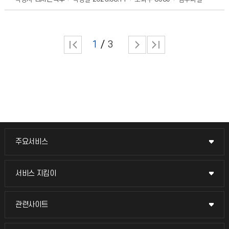
1
3
주요서비스
주요서비스
교무회의방송
서비스 지킴이
서비스 지킴이
교수채용
묻고 답하기
관련사이트
관련사이트
시설예약
불친절신고