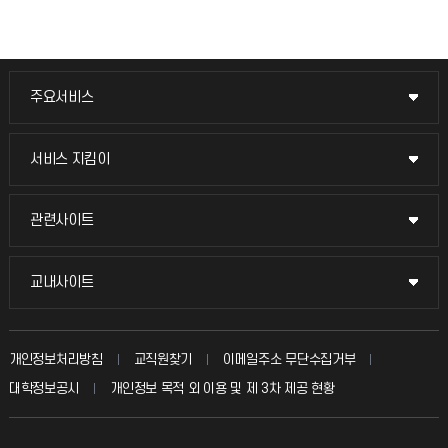
주요서비스
주요서비스
교무회의방송
서비스 지킴이
서비스 지킴이
교수채용
묻고 답하기
관련사이트
관련사이트
시설예약
불친절신고
국방헬프콜
교내사이트
교내사이트
인터넷증명
자주 묻는 질문(FAQ)
발전기금
교수회
입학안내
개인정보처리방침
교직원찾기
이메일주소 무단수집거부
칭찬마당
산학협력단
교육혁신본부
대학정보공시
개인정보 목적 외 이용 및 제 3차 제공 현황
직원채용
학생서비스 지킴이
소비자생활협동조합
국제교류과