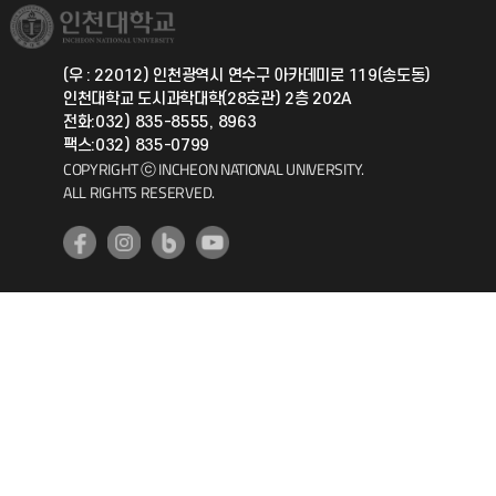
취업정보(학생)
총동문회
국제지원과
(우 : 22012) 인천광역시 연수구 아카데미로 119(송도동)
인천대학교 도시과학대학(28호관) 2층 202A
공자아카데미
전화:032) 835-8555, 8963
팩스:032) 835-0799
기초교육원
COPYRIGHT ⓒ INCHEON NATIONAL UNIVERSITY.
ALL RIGHTS RESERVED.
공학교육혁신센터
대학생활상담센터
사회봉사센터
생활원
원격지원