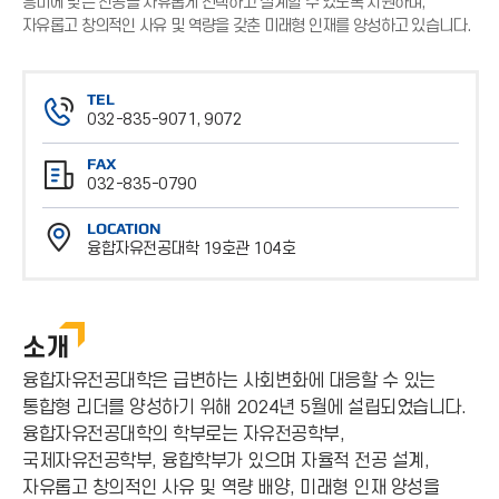
흥미에 맞는 전공을 자유롭게 선택하고 설계할 수 있도록 지원하며,
자유롭고 창의적인 사유 및 역량을 갖춘 미래형 인재를 양성하고 있습니다.
TEL
032-835-9071, 9072
전
FAX
화
032-835-0790
번
팩
호
LOCATION
스
융합자유전공대학 19호관 104호
번
위
호
치
소개
융합자유전공대학은 급변하는 사회변화에 대응할 수 있는
통합형 리더를 양성하기 위해 2024년 5월에 설립되었습니다.
융합자유전공대학의 학부로는 자유전공학부,
국제자유전공학부, 융합학부가 있으며 자율적 전공 설계,
자유롭고 창의적인 사유 및 역량 배양, 미래형 인재 양성을