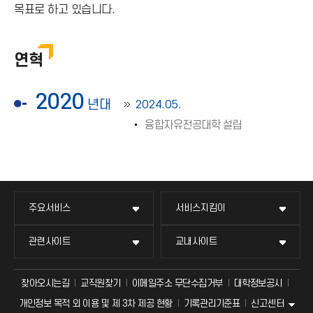
목표로 하고 있습니다.
연혁
2020
년대
2024.05.
융합자유전공대학 설립
주요서비스
서비스지킴이
관련사이트
교내사이트
찾아오시는길
교직원찾기
이메일주소 무단수집거부
대학정보공시
신고센터
개인정보 목적 외 이용 및 제 3차 제공 현황
기록관리기준표