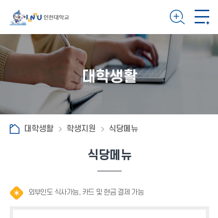
대학생활
대학생활
학생지원
식당메뉴
식당메뉴
알
알
알
외부인도 식사가능, 카드 및 현금 결제 가능
림
림
림
(
(
(