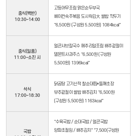
고등어무조림 맑은순두부국
기
중식(백반)
베이컨숙주볶음 도시락김大 쌀밥 깍두기
10:30~14:00
"6,500원 (구성원 5,500원) 1084kcal"
아
이
얼큰샤브칼국수 메추리알조림 배추겉절이
중식(일품)
델몬트사과주스 "6,500원 (구성원
11:00~소진 시
콘
5,500원) 1396kcal"
닭곰탕 고기산적 찰순대찜*들깨초장
석식
부추겉절이 쌀밥 배추김치 "6,500원
17:00~18:30
(구성원 5,500원) 1163kcal"
"수육국밥 / 순대국밥 / 얼큰국밥
양파초절임 / 배추김치" "7,500(구성원
국밥