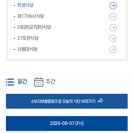
*
*
*
학생식당
아
아
아
이
이
이
제1기숙사식당
콘
콘
콘
2호관(교직원)식당
)
)
)
27호관식당
사범대식당
일간
주간
바
소비자생활협동조합 오늘의 식단 바로가기
로
2026-08-07 (Fri)
가