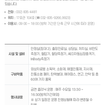
있습니다.
전화 :
032) 835-4481
위치 :
17호관 104호 (☎ 032-835-9266,9923)
이용시 :
09:00 ~ 18:00 (방학 기간은 단축 근무 시간에 따라 운영)
I
N
U
안정실(침대 2), 출장진료실, 상담실, 처치실, 비만도
로
시설 및 설비
측정기, 혈압기, 혈당측정기, AED자동심장충격기,
고
InBody측정기
외상치료용 소독약, 소화제, 해열진통제, 지사제,
구비약품
진통소염 패치, 탄력붕대, 에어파스, 연고, 안약 등 총
60여 가지 품목
금연 클리닉 운영 : 매주 수요일 13:30 ~
16:30(방학기간제외)
행사내용
※ 상기 일정은 운영 진행상황에 따라 변경될 수