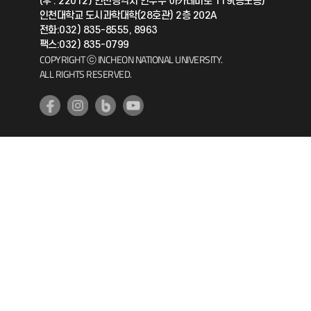
(우 : 22012) 인천광역시 연수구 아카데미로 119(송도동)
인천대학교 도시과학대학(28호관) 2층 202A
공자아카데미
전화:032) 835-8555, 8963
팩스:032) 835-0799
기초교육원
COPYRIGHT ⓒ INCHEON NATIONAL UNIVERSITY.
ALL RIGHTS RESERVED.
공학교육혁신센터
대학생활상담센터
사회봉사센터
생활원
원격지원
인천국제개발협력센터
예비군연대