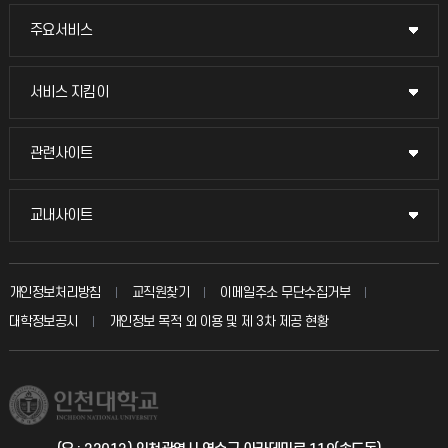
주요서비스
주요서비스
교무회의방송
서비스 지킴이
서비스 지킴이
교수채용
묻고 답하기
관련사이트
관련사이트
시설예약
불친절신고
국방헬프콜
교내사이트
교내사이트
인터넷증명
자주 묻는 질문(FAQ)
발전기금
교수회
입학안내
개인정보처리방침
교직원찾기
이메일주소 무단수집거부
칭찬마당
산학협력단
교육혁신본부
대학정보공시
개인정보 목적 외 이용 및 제 3차 제공 현황
직원채용
학생서비스 지킴이
소비자생활협동조합
국제교류과
취업정보(학생)
총동문회
국제지원과