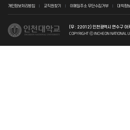
개인정보처리방침
교직원찾기
이메일주소 무단수집거부
대학정
교수채용
불친절신고
(우 : 22012) 인천광역시 연수구 
시설예약
자주 묻는 질문
COPYRIGHT ⓒ INCHEON NATIONAL U
인터넷증명
칭찬마당
입학안내
학생서비스 
직원채용
취업정보(학생)