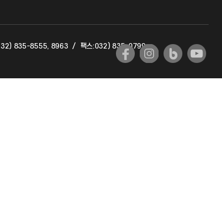
교육혁신본부
32) 835-8555, 8963
/
팩스:032) 835-0799
국제교류과
국제지원과
공자아카데미
기초교육원
공학교육혁신센터
대학생활상담센터
사회봉사센터