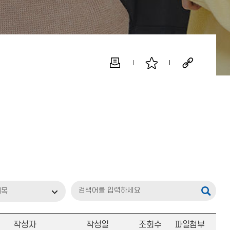
제목
작성자
작성일
조회수
파일첨부