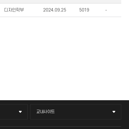
디자인학부
2024.09.25
5019
교내사이트
교내사이트
교수회