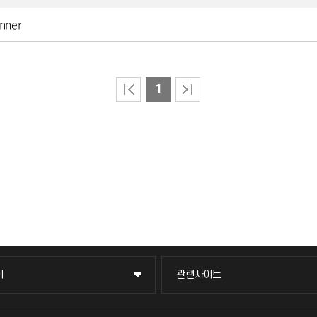
nner
1
이
관련사이트
이
관련사이트
국방헬프콜