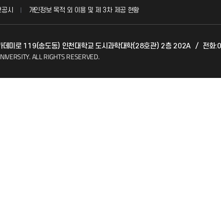
보공시
개인정보 목적 외 이용 및 제 3차 제공 현황
발전기금
아카데미로 119(송도동) 인천대학교 도시과학대학(28호관) 2층 202A
/
전화:0
(FAQ)
산학협력단
NIVERSITY.
ALL RIGHTS RESERVED.
소비자생활협동조합
지킴이
총동문회