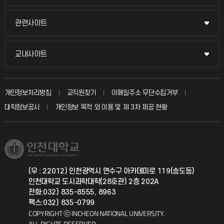
교수채용
묻고 답하기
관련사이트
관련사이트
시설예약
불친절신고
국방헬프콜
교내사이트
교내사이트
인터넷증명
자주 묻는 질문(FAQ)
발전기금
교수회
입학안내
개인정보처리방침
교직원찾기
이메일주소 무단수집거부
칭찬마당
산학협력단
교육혁신본부
대학정보공시
개인정보 목적 외 이용 및 제 3차 제공 현황
직원채용
학생서비스 지킴이
소비자생활협동조합
국제교류과
취업정보(학생)
총동문회
국제지원과
(우 : 22012) 인천광역시 연수구 아카데미로 119(송도동)
인천대학교 도시과학대학(28호관) 2층 202A
공자아카데미
전화:032) 835-8555, 8963
팩스:032) 835-0799
기초교육원
COPYRIGHT ⓒ INCHEON NATIONAL UNIVERSITY.
ALL RIGHTS RESERVED.