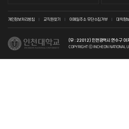
교무회의방송
묻고 답하기
개인정보처리방침
교직원찾기
이메일주소 무단수집거부
대학정
교수채용
불친절신고
(우 : 22012) 인천광역시 연수구 
시설예약
자주 묻는 질문
COPYRIGHT ⓒ INCHEON NATIONAL U
인터넷증명
칭찬마당
입학안내
학생서비스 
직원채용
취업정보(학생)