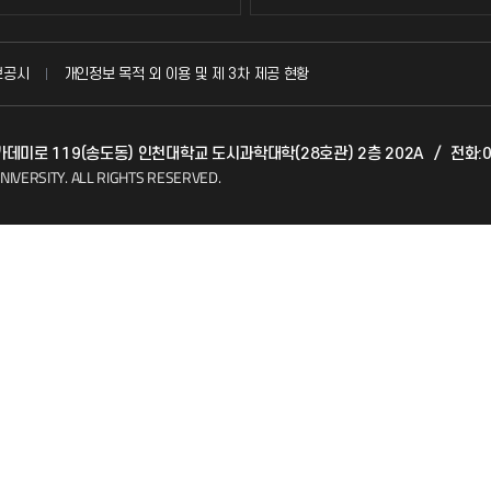
국방헬프콜
보공시
개인정보 목적 외 이용 및 제 3차 제공 현황
발전기금
아카데미로 119(송도동) 인천대학교 도시과학대학(28호관) 2층 202A
/
전화:0
(FAQ)
산학협력단
NIVERSITY.
ALL RIGHTS RESERVED.
소비자생활협동조합
지킴이
총동문회