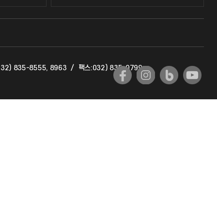
교수회
교육혁신본부
32) 835-8555, 8963
/
팩스:032) 835-0799
국제교류과
국제지원과
공자아카데미
기초교육원
공학교육혁신센터
대학생활상담센터