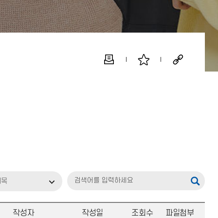
제목
작성자
작성일
조회수
파일첨부