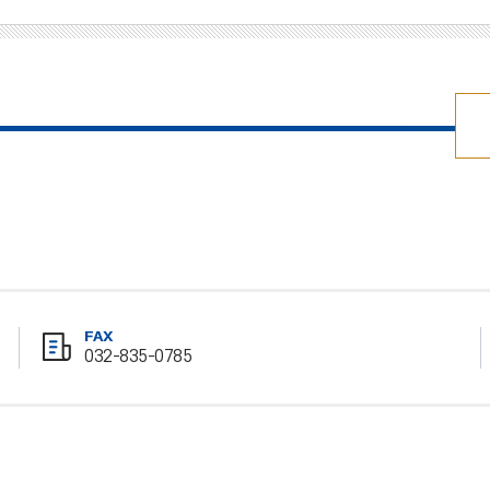
FAX
032-835-0785
팩
스
번
호