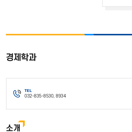
경제학과
TEL
032-835-8530, 8934
전
화
번
호
소개