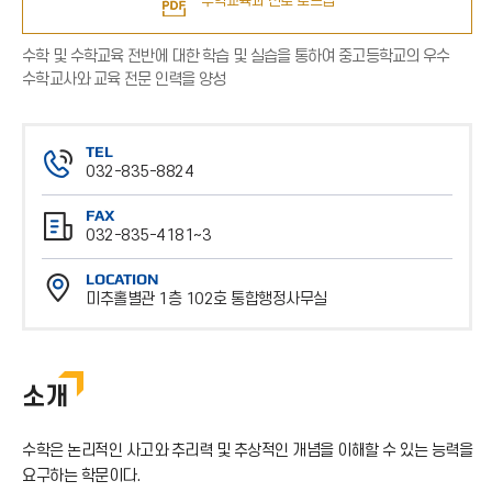
수학교육과 진로 로드맵
수학 및 수학교육 전반에 대한 학습 및 실습을 통하여 중고등학교의 우수
수학교사와 교육 전문 인력을 양성
TEL
032-835-8824
전
FAX
화
032-835-4181~3
번
팩
호
LOCATION
스
미추홀별관 1층 102호 통합행정사무실
번
위
호
치
소개
수학은 논리적인 사고와 추리력 및 추상적인 개념을 이해할 수 있는 능력을
요구하는 학문이다.